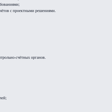
ебованиями;
счётов с проектными решениями.
нтрольно-счётных органов.
лей;